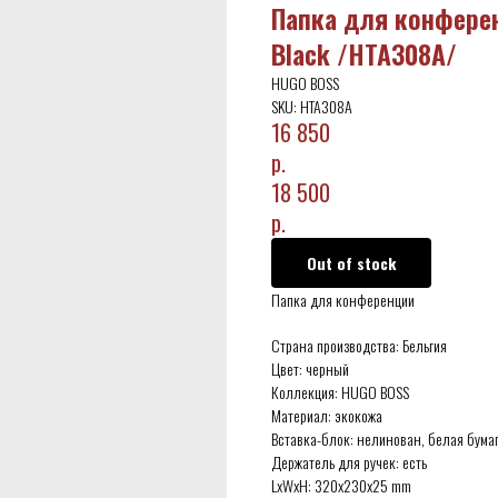
Папка для конферен
Black /HTA308A/
HUGO BOSS
SKU:
HTA308A
16 850
р.
18 500
р.
Out of stock
Папка для конференции
Страна производства: Бельгия
Цвет: черный
Коллекция: HUGO BOSS
Материал: экокожа
Вставка-блок: нелинован, белая бума
Держатель для ручек: есть
LxWxH: 320x230x25 mm