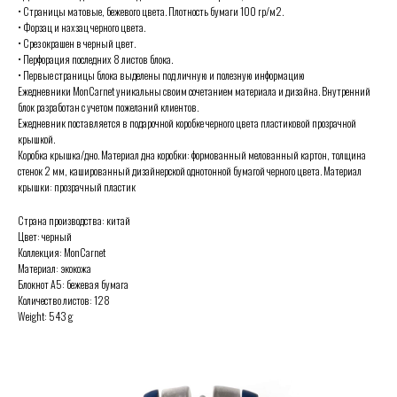
• Страницы матовые, бежевого цвета. Плотность бумаги 100 гр/м2.
• Форзац и нахзац черного цвета.
• Срез окрашен в черный цвет.
• Перфорация последних 8 листов блока.
• Первые страницы блока выделены под личную и полезную информацию
Ежедневники MonCarnet уникальны своим сочетанием материала и дизайна. Внутренний
блок разработан с учетом пожеланий клиентов.
Ежедневник поставляется в подарочной коробке черного цвета пластиковой прозрачной
крышкой.
Коробка крышка/дно. Материал дна коробки: формованный мелованный картон, толщина
стенок 2 мм, кашированный дизайнерской однотонной бумагой черного цвета. Материал
крышки: прозрачный пластик
Страна производства: китай
Цвет: черный
Коллекция: MonCarnet
Материал: экокожа
Блокнот А5: бежевая бумага
Количество листов: 128
Weight: 543 g