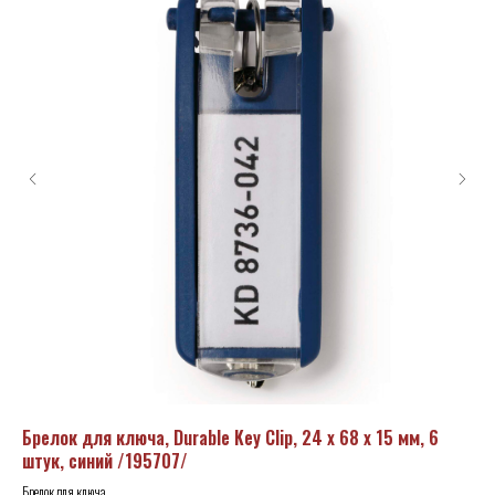
ль
Брелок для ключа, Durable Key Clip, 24 х 68 х 15 мм, 6
Кл
штук, синий /195707/
12
Брелок для ключа
Клю