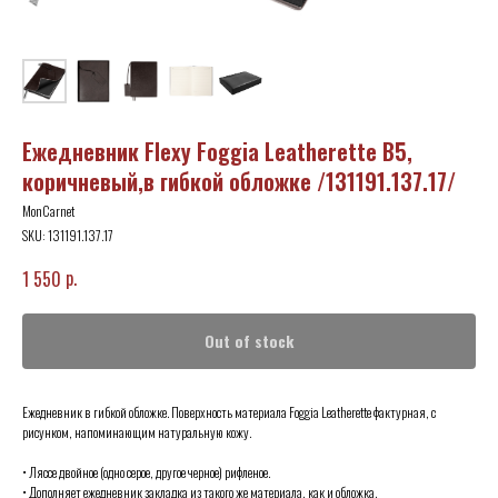
Ежедневник Flexy Foggia Leatherette B5,
коричневый,в гибкой обложке /131191.137.17/
MonCarnet
SKU:
131191.137.17
р.
1 550
Out of stock
Ежедневник в гибкой обложке. Поверхность материала Foggia Leatherette фактурная, с
рисунком, напоминающим натуральную кожу.
• Ляссе двойное (одно серое, другое черное) рифленое.
• Дополняет ежедневник закладка из такого же материала, как и обложка.