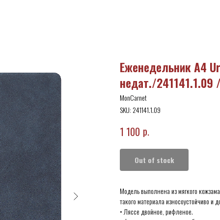
Еженедельник А4 Urb
недат./241141.1.09 
MonCarnet
SKU:
241141.1.09
р.
1 100
Out of stock
Модель выполнена из мягкого кожзама,
такого материала износоустойчиво и д
• Ляссе двойное, рифленое.