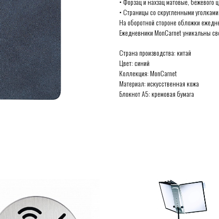
• Форзац и нахзац матовые, бежевого ц
• Страницы со скругленными уголками,
На оборотной стороне обложки ежедне
Ежедневники MonCarnet уникальны сво
Страна производства: китай
Цвет: синий
Коллекция: MonCarnet
Материал: искусственная кожа
Блокнот А5: кремовая бумага