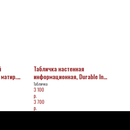
й
Табличка настенная
 матир.
информационная, Durable Info
Sign, 149х210,5 мм /480323/
Табличка
3 100
р.
3 700
р.