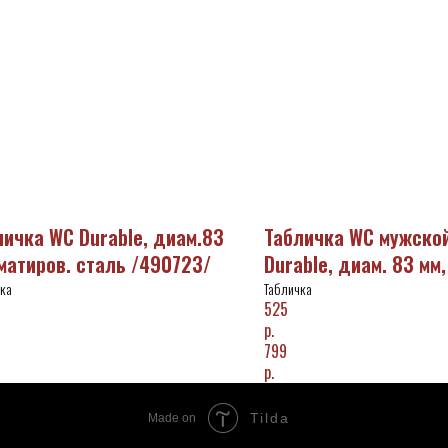
личка WC Durable, диам.83
Табличка WC мужско
 матиров. сталь /490723/
Durable, диам. 83 мм,
сталь /490523/
ка
Табличка
525
р.
799
р.
Tilda
Made on