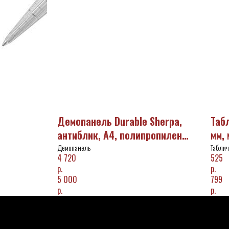
Демопанель Durable Sherpa,
Таб
антиблик, А4, полипропилен
мм,
(комплект 10 шт) /560600/
Демопанель
Таблич
4 720
525
р.
р.
5 000
799
р.
р.