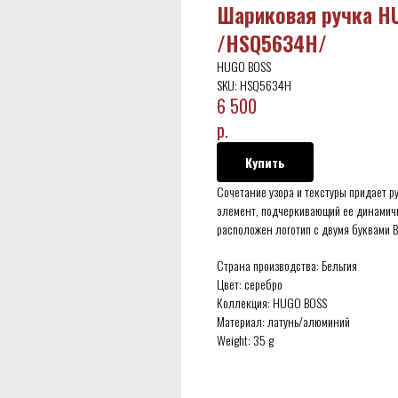
Шариковая ручка HU
/HSQ5634H/
HUGO BOSS
SKU:
HSQ5634H
6 500
р.
Купить
Сочетание узора и текстуры придает 
элемент, подчеркивающий ее динамичн
расположен логотип с двумя буквами B
Страна производства: Бельгия
Цвет: серебро
Коллекция: HUGO BOSS
Материал: латунь/алюминий
Weight: 35 g