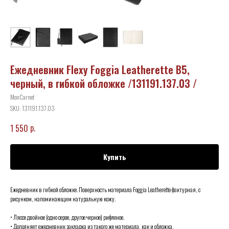
Ежедневник Flexy Foggia Leatherette B5,
черный, в гибкой обложке /131191.137.03 /
MonCarnet
SKU:
131191.137.03
р.
1 550
Купить
Ежедневник в гибкой обложке. Поверхность материала Foggia Leatherette фактурная, с
рисунком, напоминающим натуральную кожу.
• Ляссе двойное (одно серое, другое черное) рифленое.
• Дополняет ежедневник закладка из такого же материала, как и обложка.