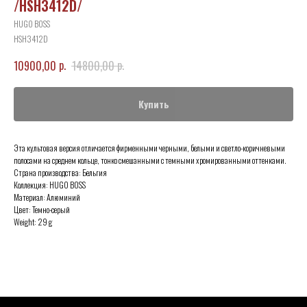
/HSH3412D/
HUGO BOSS
HSH3412D
р.
р.
10900,00
14800,00
Купить
Эта культовая версия отличается фирменными черными, белыми и светло-коричневыми
полосами на среднем кольце, тонко смешанными с темными хромированными оттенками.
Страна производства: Бельгия
Коллекция: HUGO BOSS
Материал: Алюминий
Цвет: Темно-серый
Weight: 29 g