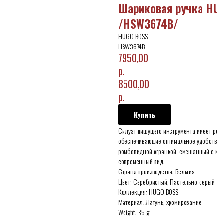
Шариковая ручка H
/HSW3674B/
HUGO BOSS
HSW3674B
7950,00
р.
8500,00
р.
Купить
Силуэт пишущего инструмента имеет 
обеспечивающие оптимальное удобство
ромбовидной огранкой, смешанный с м
современный вид.
Страна производства: Бельгия
Цвет: Серебристый, Пастельно-серый
Коллекция: HUGO BOSS
Материал: Латунь, хромирование
Weight: 35 g