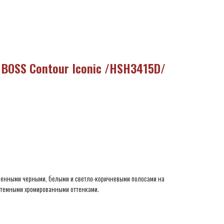
BOSS Contour Iconic /HSH3415D/
рменными черными, белыми и светло-коричневыми полосами на
 темными хромированными оттенками.