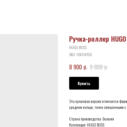
Ручка-роллер HUGO 
HUGO BOSS
SKU:
HSH3415D
р.
р.
8 900
9 800
Купить
Эта культовая версия отличается фи
среднем кольце, тонко смешанными с
Страна производства: Бельгия
Коллекция: HUGO BOSS