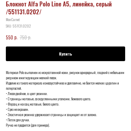
Блокнот Alfa Polo Line А5, линейка, серый
/551131.0202/
MonCarnet
SKU:
551131.0202
р.
р.
550
750
Купить
Материал Polo выполнен из искусственной кожи, рисунок однородный, гладкий с небольшим
рисунком имитирующим мелкий песок.
Изделие из такого материала износоустойчиво и долговечно, не боится мелких царапин и
потертостей.
• Ляссе двойное, в цвет резинки.
• Страницы матовые, со скругленными уголками, бежевого цвета.
• Форзац и нахзац матовые, белого цвета.
• Срез не окрашен.
• Эластичная резинка удерживает страницы и защищает их от залома.
• Петля для ручки.
Ручка не продается (для примера).