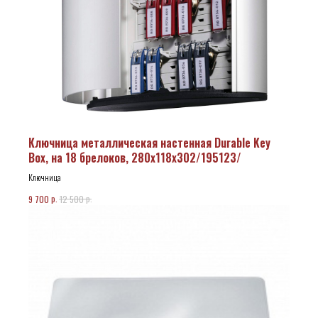
Ключница металлическая настенная Durable Key
Box, на 18 брелоков, 280х118х302/195123/
Ключница
р.
р.
9 700
12 500