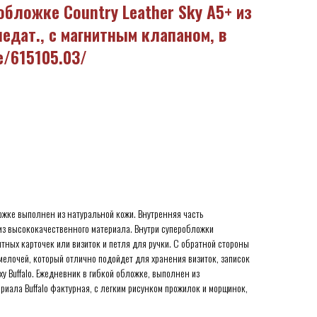
обложке Country Leather Sky A5+ из
недат., с магнитным клапаном, в
/615105.03/
жке выполнен из натуральной кожи. Внутренняя часть
з высококачественного материала. Внутри суперобложки
тных карточек или визиток и петля для ручки. С обратной стороны
мелочей, который отлично подойдет для хранения визиток, записок
xy Buffalo. Ежедневник в гибкой обложке, выполнен из
риала Buffalo фактурная, с легким рисунком прожилок и морщинок,