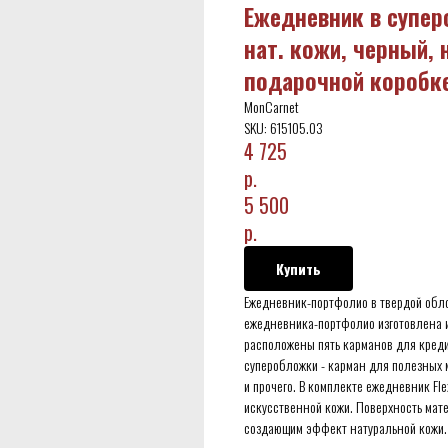
Ежедневник в супер
нат. кожи, черный, 
подарочной коробке
MonCarnet
SKU:
615105.03
4 725
р.
5 500
р.
Купить
Ежедневник-портфолио в твердой обло
ежедневника-портфолио изготовлена и
расположены пять карманов для креди
суперобложки - карман для полезных 
и прочего. В комплекте ежедневник Fle
искусственной кожи. Поверхность мате
создающим эффект натуральной кожи.