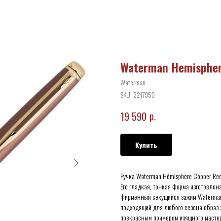
Waterman Hemispher
Waterman
SKU:
2217950
р.
19 590
Купить
Ручка Waterman Hémisphère Copper Red
Его гладкая, тонкая форма изготовле
фирменный секущийся зажим Waterman
подходящий для любого сезона образ 
прекрасным примером изящного мастер