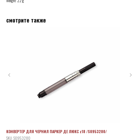
Weight: 22 g
смотрите также
КОНВЕРТЕР ДЛЯ ЧЕРНИЛ ПАРКЕР ДЕ ЛЮКС z18 /S0953280/
Par
SKU:
S0953280
SKU