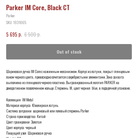
Parker IM Core, Black CT
Parker
SKU:
1931665
р.
р.
5 695
6 500
Out of stock
Шариковая ручка IM Core с нажимным механизмом. Корпус из латуни, покрыт глянцевым
лаком черного цвета, превосходно сочетается с серебристыми элементами. Зона захвата
выполнена из глянцевого черного пластика. Выгравированный логотип PARKER на
декоративном позолоченном кольце. Cтержень: M, цвет чернил: blue, в подарочной упаковке.
Коллекция: IM Metal
Материал корпуса: Ювелирная латунь
Система заправки: шариковый или гелевый стержень Parker
Страна производства: Китай
Цвет гравировки: Золотая
Цвет корпуса: черный
Пишущий узел: Шариковая ручка