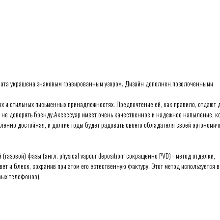
ахвата украшена знаковым гравированным узором. Дизайн дополнен позолоченными
ых и стильных письменных принадлежностях. Предпочтение ей, как правило, отдают
ий не доверять бренду.Аксессуар имеет очень качественное и надежное напыление, к
еленно достойная, и долгие годы будет радовать своего обладателя своей эргономич
(газовой) фазы (англ. physical vapour deposition; сокращенно PVD) - метод отделки,
ет и блеск, сохранив при этом его естественную фактуру. Этот метод используется в
вых телефонов).