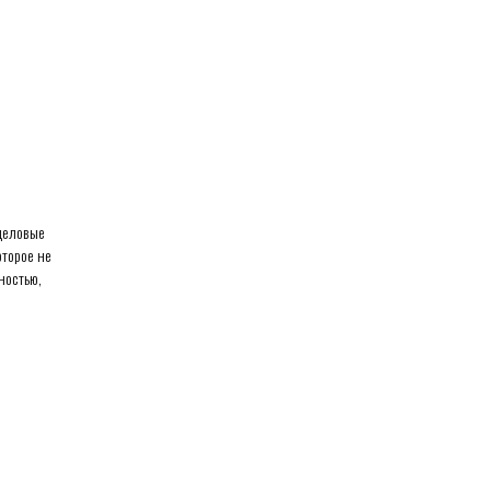
 деловые
оторое не
ностью,