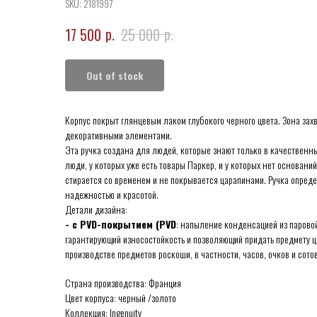
SKU:
2181997
р.
р.
17 500
25 000
Out of stock
Корпус покрыт глянцевым лаком глубокого черного цвета. Зона з
декоративными элементами.
Эта ручка создана для людей, которые знают только в качественн
люди, у которых уже есть товары Паркер, и у которых нет основан
стирается со временем и не покрывается царапинами. Ручка опред
надежностью и красотой.
Детали дизайна:
- с PVD-покрытием (PVD
: напыление конденсацией из паровой 
гарантирующий износостойкость и позволяющий придать предмету цв
производстве предметов роскоши, в частности, часов, очков и сото
Страна производства: Франция
Цвет корпуса: черный /золото
Коллекция: Ingenuity