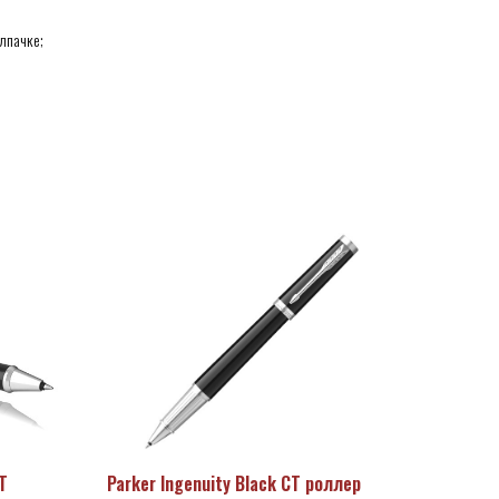
лпачке;
T
Parker Ingenuity Black СT роллер