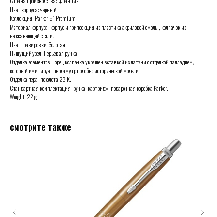
Страна производства: Франция
Цвет корпуса: черный
Коллекция: Parker 51 Premium
Материал корпуса: корпус и грипсекция из пластика акриловой смолы, колпачок из
нержавеющей стали.
Цвет гравировки: Золотая
Пишущий узел: Перьевая ручка
Отделка элементов: Торец колпачка украшен вставкой из латуни с отделкой палладием,
который имитирует перламутр подобно исторической модели.
Отделка пера: позолота 23 K.
Стандартная комплектация: ручка, картридж, подарочная коробка Parker.
Weight: 22 g
смотрите также