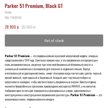
Parker 51 Premium, Black GT
Parker
SKU:
2169030
р.
р.
28 900
35 900
Out of stock
Parker 51 Premium
— это переосмысление культовой классической модели, впервые
представленной в 1941 году. Оригинал покорил мир, и эта современная интерпретация
столь же ошеломительна, сохранив при этом свой фирменный обтекаемый силуэт и
уникальный наконечник с капюшоном для плавного и надежного письма. Корпус,
изготовленный из драгоценной смолы, имеет глянцевое покрытие четырех цветов: черный,
лесной зеленый, ярко-красный и бирюзовый. Каждый цвет тщательно отобран из
ассортимента наследия, чтобы соответствовать современным вкусам. Золотая отделка
является безошибочным признаком превосходного мастерства PARKER, а на колпачке
изображен один из четырех прекрасно выгравированных узоров, вдохновленных
конструкциями и конструкциями современной архитектуры.
Parker 51 Premium
— это
классическая икона, переосмысленная сегодня.