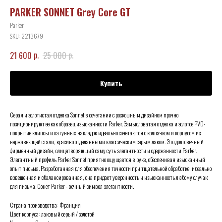
PARKER SONNET Grey Core GT
Parker
SKU:
2213679
р.
р.
21 600
25 000
Купить
Серая и золотистая отделка Sonnet в сочетании с роскошным дизайном прочно
позиционируют ее как образец изысканности Parker. Замысловатая отделка и золотое PVD-
покрытие клипсы и латунных накладок идеально сочетаются с колпачком и корпусом из
нержавеющей стали, красиво отделанными классическим серым лаком. Это долговечный
фирменный дизайн, олицетворяющий саму суть элегантности и сдержанности Parker.
Элегантный профиль Parker Sonnet приятно ощущается в руке, обеспечивая изысканный
опыт письма. Разработанная для обеспечения точности при тщательной обработке, идеально
взвешенная и сбалансированная, она придает уверенность и изысканность любому случаю
для письма. Сонет Parker - вечный символ элегантности.
Страна производства: Франция
Цвет корпуса: лаковый серый / золотой