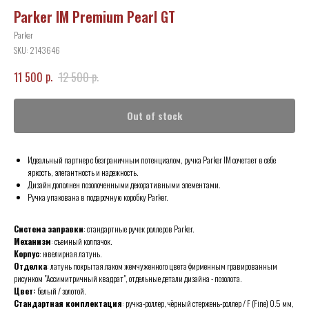
Parker IM Premium Pearl GT
Parker
SKU:
2143646
р.
р.
11 500
12 500
Out of stock
Идеальный партнер с безграничным потенциалом, ручка Parker IM сочетает в себе
яркость, элегантность и надежность.
Дизайн дополнен позолоченными декоративными элементами.
Ручка упакована в подарочную коробку Parker.
Система заправки
: стандартные ручек роллеров Parker.
Механизм
: съемный колпачок.
Корпус
: ювелирная латунь.
Отделка
: латунь покрытая лаком жемчуженного цвета фирменным гравированным
рисунком "Ассимитричный квадрат", отдельные детали дизайна - позолота.
Цвет:
белый / золотой.
Стандартная комплектация
: ручка-роллер, чёрный стержень-роллер / F (Fine) 0.5 мм,