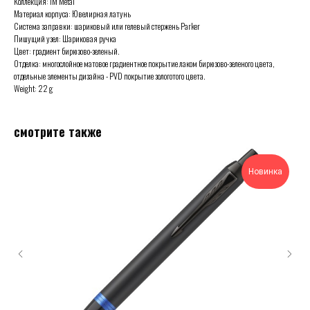
Коллекция: IM Metal
Материал корпуса: Ювелирная латунь
Система заправки: шариковый или гелевый стержень Parker
Пишущий узел: Шариковая ручка
Цвет: градиент бирюзово-зеленый.
Отделка: многослойное матовое градиентное покрытие лаком бирюзово-зеленого цвета,
отдельные элементы дизайна - PVD покрытие зологотого цвета.
Weight: 22 g
смотрите также
Новинка