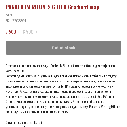
PARKER IM RITUALS GREEN Gradient шар
Parker
SKU:
2203894
р.
р.
7 500
8 500
Out of stock
Прекрасно выполненная коллекция Parker IM Rituals была разработана для комфортного
использования.
Вес этой ручки, эстетика, ощущение в руке и плавная подача чернил добавляют процессу
письма элемент роскоши и сосредоточенности. Будь то ведение дневника, планирование,
творческое письмо или создание заметок, Parker IM идеально подходит для комфортных
моментов . Каждая ручка в коллекции имеет разный цветовой градиентный эффект и
металлическую сатиновую отделку и идеально сбалансирована с отделкой Gold PVD или
Chrome. Черпая вдохновение из теории цвета, каждый цвет был выбран за его
успокаивающую, вдохновляющую или воодушевляющую природу. Parker IM Writing Rituals
станет лучшим подарком или личным сокровищем.
Страна производства: Китай