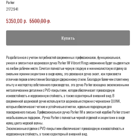
Parker
2172941
р.
р.
5350,00
5500,00
Купить
Разработанная с учетом потребностей современных профессионалов, функциональная,
умная и элегантная шариковая ручка Parker IM Vibrant Rings несомненно будет выделяться
на любом рабочем месте. Сочетая полностью черную гладкую и минималистскую отделку со
смелыми яркими акцентами в виде колец, эта роскошная ручка знает, как произвести
отличное первое впечатление благодаря сдержанному стилю. Благодаря более чем столетнему
опыту и мастерству собственного производства, эта ручка Parker оснащена эксклюзивными
металлическими деталями с PVD-покрытием, которое обеспечивает превосходную
износостойкость и коррозионную стойкость, а также характерный внешний вид. В
современной шариковой ручке используются шариковые стержни с чернилами QUINK,
которые обеспечивают четкие и устойчивые отметки, идеально подходящие для
повседневного письма. Профессиональная ручка Parker IM в элегантной коробке Parker станет
незабываемым подарком., Ручка Parker с полностью черной отделкой и акцентами в виде
колец цвета морской волны.
Эксклюзивные отделки с PVD-покрытием обеспечивают превосходную износостойкость и
коррозионную стойкость, а также характерный внешний вид.